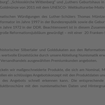
g“, „Schlosskirche Wittenberg“ und „Luthers Geburtshaus in
-Goldmünze von 2011 mit dem UNESCO- Weltkulturerbe-Motiv 
smatischen Würdigungen des Luther-Schülers Thomas Müntz
eformator im Jahre 1997 in der Bundesrepublik sowie die Geb
 im Jahre 1972 in der DDR. Beachtenswert ist in diesem Zusam
roße Reformationsjubiläum gewürdigt – mit einer 20 Franken-S
 historischer Silbertaler und Golddukaten aus den Reformatio
s wertvolle Einzelstücke durch unsere Abteilung Numismatik er
s
Versandhandels ausgewählten Premiumkunden angeboten.
keln wir maßgeschneiderte Produkte, die sich am Nominal, Me
stellen ein schlüssiges Angebotskonzept mit den Produktdaten u
tät des Angebots schnell erkennen kann. Die entsprechend
oduktbroschüre mit den numismatischen Daten und Hintergr