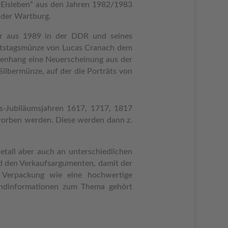
 Eisleben“ aus den Jahren 1982/1983
der Wartburg.
er aus 1989 in der DDR und seines
urtstagsmünze von Lucas Cranach dem
menhang eine Neuerscheinung aus der
ilbermünze, auf der die Porträts von
ns-Jubiläumsjahren 1617, 1717, 1817
worben werden. Diese werden dann z.
tall aber auch an unterschiedlichen
nd den Verkaufsargumenten, damit der
e Verpackung wie eine hochwertige
undinformationen zum Thema gehört