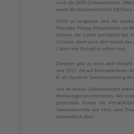
noch die DDR-Gedenkmünzen „Wartbur
sowie die bundesdeutsche 100 Euro
Nicht zu vergessen sind die numi
Freundes Philipp Melanchthon als R
Älteren, der Luther
porträtiert hat,
Schweiz, denn auch dort wurde das g
Calvin und Zwingli zu sehen sind.
Daneben gibt es noch eine Vielzahl
und 1917, die auf Münzauktionen al
B. als Upsell im Telefonmarketing de
Aus all diesen Gedenkmünzen entwic
Preiskategorien orientieren. Wir er
potenzielle Kunde die Attraktivi
Sammelkassette aus Holz, eine Pr
automatisch dazu.