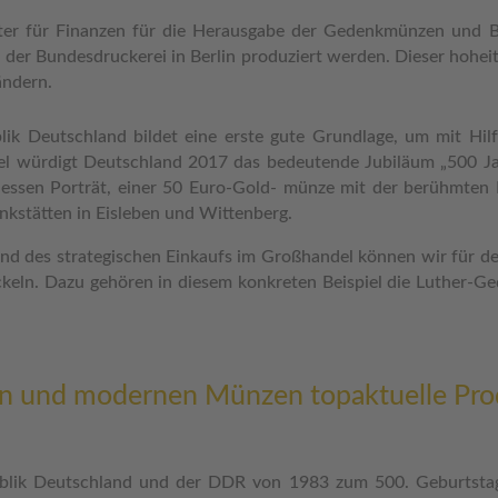
ter für Finanzen für die Herausgabe der Gedenkmünzen und B
 der Bundesdruckerei in Berlin produziert werden. Dieser hoheitl
ändern.
lik Deutschland bildet eine erste gute Grundlage, um mit Hil
el würdigt Deutschland 2017 das bedeutende Jubiläum „500 J
dessen Porträt, einer 50 Euro-Gold- münze mit der berühmten 
kstätten in Eisleben und Wittenberg.
und des strategischen Einkaufs im Großhandel können wir für 
ickeln. Dazu gehören in diesem konkreten Beispiel die Luther
ten und modernen Münzen topaktuelle Pro
lik Deutschland und der DDR von 1983 zum 500. Geburtsta