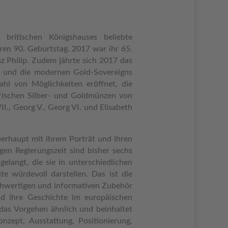
britischen Königshauses beliebte
hren 90. Geburtstag. 2017 war ihr 65.
z Philip. Zudem jährte sich 2017 das
 und die modernen Gold-Sovereigns
ahl von Möglichkeiten eröffnet, die
rischen Silber- und Goldmünzen von
VII., Georg V., Georg VI. und Elisabeth
erhaupt mit ihrem Porträt und ihren
gen Regierungszeit sind bisher sechs
elangt, die sie in unterschiedlichen
 würdevoll darstellen. Das ist die
chwertigen und informativen Zubehör
nd ihre Geschichte im europäischen
 das Vorgehen ähnlich und beinhaltet
nzept, Ausstattung, Positionierung,