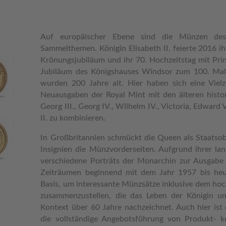
Auf europäischer Ebene sind die Münzen des 
Sammelthemen. Königin Elisabeth II. feierte 2016 i
Krönungsjubiläum und ihr 70. Hochzeitstag mit Prin
Jubiläum des Königshauses Windsor zum 100. Mal
wurden 200 Jahre alt. Hier haben sich eine Vielz
Neuausgaben der Royal Mint mit den älteren histo
Georg III., Georg IV., Wilhelm IV., Victoria, Edward 
II. zu kombinieren.
In Großbritannien schmückt die Queen als Staatsob
Insignien die Münzvorderseiten. Aufgrund ihrer lan
verschiedene Porträts der Monarchin zur Ausgabe g
Zeiträumen beginnend mit dem Jahr 1957 bis heute
Basis, um interessante Münzsätze inklusive dem ho
zusammenzustellen, die das Leben der Königin u
Kontext über 60 Jahre nachzeichnet. Auch hier ist
die vollständige Angebotsführung von Produkt- ko